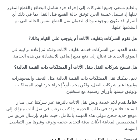
بع تسعى جميع الشركات إلى إجراء جرد شامل البضائع والقطع المقرر
ا إذ تشمل عملية الجرد توثيق حالة القطع قبل النقل بما في ذلك أي
ر قد تكون موجودة وذلك لضمان نقل القطع بنفس الحالة التي تم
امها عليها.
قوم الشركات بتغليف الأثاث أم يتوجب علي القيام بذلك؟
 العديد من الشركات خدمة تغليف الأثاث وفكه ثم إعادة تركيبه في
قع الجديد قد تحتاج إلى دفع مبلغ إضافي للاستفادة من هذه الخدمة.
سمح شركات النقل بنقل الأثاث أو الممتلكات ذات القيمة العالية؟
 يمكنك نقل الممتلكات ذات القيمة العالية مثل التحف والمجوهرات
ها عبر شركات النقل، ولكن يجب أولاً إجراء جرد لهذه الممتلكات
يق قيمتها بأوراق رسمية مع نسختين.
ا
..نقدم لكم خدمة ونش نقل الاثاث بالنزهة عبر شركتنا على مدار
عة فلا تتردد في طلب الخدمة إذا كنت ترغب في نقل أثاث منزلك إلى
 جديد فنحن نتولى هذه المهمة بالكامل، حيث نقوم بإرسال فريق من
خصصين لمعاينة الأثاث بدقة لتحديد حجمه ونوعه وغيرها من التفاصيل
مة.
Tag
ونش نقل الاثاث
,
ونش نقل الاثاث بالنزهة