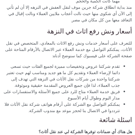
مهما كانت الكمية والحجم.
بداية انطلاق شركة جرين موف لنقل العفش في النزهه إلا أن لم تأتي
الآن أي شكوى منها حيث نالت أعجاب ملايين العملاء ونالت إقبال في
اقد معها من كل مكان في مصر.
عار ونش رفع اثاث في النزهة
عرف على أسعار خدمات ونش رفع الاثاث بالمعادي، المتخصص في نقل
اث، يمكنكم التواصل مع خدمة العملاء عبر الاتصال بالأرقام المتاحة على
ة الشركة على فيسبوك كما سنوضح أدناه:
تقدم شركتنا عروض وتخفيضات مميزة لجميع الفئات حيث تسعى
دائما لإرضاء العملاء وتقديم كل ما هو جديد ومناسب لهم حيث تعتبر
شركتنا واحدة من شركات نقل الأثاث في النزهة التي تهدف إلى
جذب العملاء، لذا فإن جميع العروض المقدمة حقيقية وموثوقة.
فريق خدمة العملاء متاح للرد على جميع الأسئلة والاستفسارات على
مدار اليوم وطوال أيام الأسبوع.
يمكنكم التواصل مع الشركة على أرقام هواتف شركة نقل الأثاث فلا
تترددوا في الاتصال بنا لحجز موعد مع مندوب الشركة.
لة شائعة
ناك أي ضمانات توفرها الشركة لي عند نقل أثاث؟