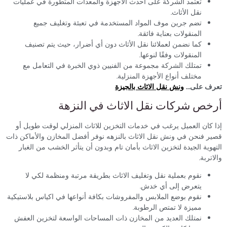
تعتمد الشركة على أحدث الأجهزة والمعدات المتطورة في عمليات
نقل الأثاث.
تضم جرين موف المواد المستخدمة في تعبئة وتغليف جميع
المنقولات بعناية فائقة.
كما نضمن لعملائنا نقل الأثاث دون أي أضرار، حيث يتم تصنيف
المنقولات وفقًا لنوعها.
تمتلك الشركة مجموعة من الفنيين ذوي الخبرة في التعامل مع
مختلف أنواع الأجهزة المنزلية.
ف على…
ونش نقل الاثاث بالجيزة
خص شركات نقل الاثاث في النزهة
كان العميل يرغب في خدمات التخزين للاثاث المنزلي لوقت طويل أو
 فنحن في ونش نقل الاثاث بالنزهه نوفر أفضل المخازن والأماكن ذات
وية الجيدة لتخزين الاثاث بأمان تام وبدون أن يتأثر الخشب من الغبار
تربة.
نقوم بعملية نقل وتغليف الاثاث بطريقة مرتبة ومنظمة لكي لا
يتعرض إلى أي خدش.
نقوم بوضع الملابس والمفروشات بكافة أنواعها في اكياس بلاستيكية
مميزة لا تمتص الرطوبة.
نمتلك العديد من المخازن ذات المساحات الواسعة لتخزين العفش