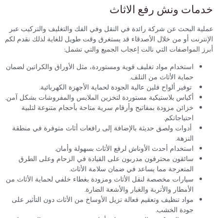
مات ونش رفع الاثاث
ة البحث عن شركة رائدة في النقل وفي الفك والتغليف والتركيب عبر
ترنت أو من خلال الأصدقاء قد يستغرق وقت طويل للغاية لذلك نقدم لكم
 المواصفات التي نالت إعجاب الجميع والتي تشمل:
استخدام مواد تغليف قوية ومستوردة، مثل الأوراق والكراتين لضمان
حماية الأثاث من التلف.
توفير ألواح فلين عالية الجودة لحماية الأجهزة الكهربائية.
أكياس بلاستيكية مستوردة لتخزين الملابس والمفروشات بشكل آمن.
خزائن مزودة بمفاتيح وأرقام سرية متاحة بأحجام متنوعة لتلبية
احتياجاتكم.
أدوات ولصق حديثة بالإضافة إلى رافعات أثاث متوفرة في منطقة
النزهة.
استخدام أحدث الأوناش لرفع الأثاث بسهولة وأمان.
سائقون محترفون مدربون على القيادة في الزحام وعلى الطرق
المتعرجة مما يساعد في ضمان سلامة الأثاث.
سيارات مخصصة لنقل الأثاث ومزودة بغطاء خلفي لحماية الأثاث من
الأمطار والأتربة والغبار والأشعة الضارة.
مواد تنظيف وتعقيم فعالة تزيل الأوساخ من الأثاث دون التأثير على
جودة الخشب.