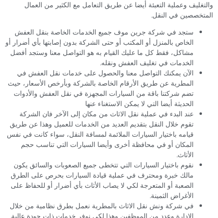
والتغليف وعملية التعبئة أيضا عن طريق التعامل مع الكثير من العمال
المتخصصين في النقل.
ستجد في شركة جرين موف جميع الخدمات الخاصة بنقل العفش
الخاص بالمنزل أو المكتب أو حتى الشركة بدون إصابتها بأي أضرار أو
مشاكل، فقط كل ما عليك القيام به هو التواصل معنا وستجد أفضل
الخدمات في تغليف العفش ونقله.
الآن يمكنك التواصل معنا والحصول على خدمات نقل العفش في
المطرية عن طريق الأرقام الخاصة بالشركة وبأرخص الأسعار، حيث
تضم شركتنا باقة من السيارات المجهزة في نقل العفش والأدوات
الحديثة أيضا التي لا يمكن الاستغناء عنها
عند البدء في عملية نقل الاثاث من مكان إلى الآخر فان الشركة
تقوم خلال النقل بتقديم العديد من الخدمات للعميل وهذا عن طريق
قيامه باختيار السيارات الملائمة لمسافة النقل، سواء كانت في نفس
المكان أو في محافظة أخرى وأيضا السيارات التي تناسب حجم
الأثاث.
نقوم باختيار السيارات التي تتخطى جميع الصعوبات والسائق يكون
مالك خبرة ومحترف في عملية قيادة السيارات بحرص على الطرق
الصعبة أو المتعرجة لكي لا يصاب الأثاث بأي أضرار أو للحفاظ على
الأغراض الثمينة.
في شركة ونش نقل الاثاث بالمطرية نعمل بطرق نظامية من خلال
الإدارة وعدد من الموظفين وهذا لكي نوفر خدمات ذات جودة عالية.