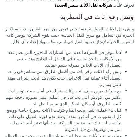
تعرف على..
شركات نقل الاثاث بمصر الجديدة
ونش رفع اثاث فى المطرية
ونش نقل الاثاث بالمطرية يعتمد على فريق من أمهر الفنيين الذين يمتلكون
الخبرة في التعامل مع طرق النقل الحديثة، حيث تقوم الشركة بتوفير كافة
التقنيات الحديثة لإنجاز عملية النقل في اسرع وقت وبلا إحداث أي خلل.
كما يتوفر في الشركة العديد من السيارات المجهزة التي تضم عدد
من الإمكانيات الحديثة سواء في الداخل أو الخارج وهذا يضمن
العميل أن الاثاث الخاص بمنزلة سيتم حمايته.
ونش رفع الاثاث نوفر باقة من أفضل الطرق التي تساهم في راحة
العميل أثناء عملية نقل الأغراض حيث يكون هذا تحت إشراف مهنة
كامل ومدرب.
مع شركة جرين موف انت وأثاث منزلك في أمان حيث يتوفر لدينا
الكثير من الاوناش التي تساعدنا في عملية النقل بصورة ناجحة مهما
كانت الظروف أو مكان السكن الذي سيتم النقل إليه.
قبل بدء عملية النقل يجب القيام بترتيب الأثاث بصورة خاصة ووضع
كل المحتويات في أماكن محددة وعند عدم قدرة العميل على ذلك
يمكنه طلب تلك الخدمة من الشركة حيث أنها تعتبر أحد الخدمات
التي يتم توفيرها من قبل الشركة.
عملية ترتيب الأثاث تتم مجانا ونقوم بإرسال فريق مجهز من العمالة