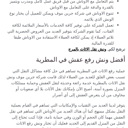
يتم التعامل مع الاوناش من قبل فريق عمل كامل ومدرب ويتميز
بالقدرة والدقة على التعامل مع الاوناش.
تتنوع الاوناش في شركة جرين موف ويمكن للعميل أن يختار نوع
الونش الذي يلائمه.
تعمل الشركة على توفير كافة الخدمات بالأسعار الملائمة لكافة
الفئات، كما تقوم الشركة بتوفير العديد من العروض الحصرية التي
تلائم العملاء إذ يمكن لكافة العملاء الاستفادة من الاوناش طبقا
للقدرة المالية.
نرشح لكم..
ونش نقل الاثاث بالمرج
أفضل ونش رفع عفش في المطرية
عملية رفع الاثاث في المطرية تساهم في حل كافة مشاكل النقل التي
تسبب بعض القلق للعديد من العملاء لذلك قامت شركة جرين موف ونش
نقل الاثاث بالمطرية خدمة رائعة وحديثة لنقل العفش وحماية ممتلكات
المنزل بصورة آمنة، أصبح الآن بإمكانك نقل الأثاث بلا أي صعوبات أو
مخاوف من أن يتعرض العفش إلى أي أضرار.
يتوفر لدينا العديد من التقنيات والإمكانيات التي تساهم في القيام بعملية
النقل بشكل ممنهج كما أن هناك العديد من الأوناش التي تساهم في نقل
العفش مهما كان الحجم أو الوزن وفي حماية تامة، فإذا كنت تحتاج إلى
النقل من المنزل القديم إلى الجديد فعليك أن تختار ونش رفع الاثاث