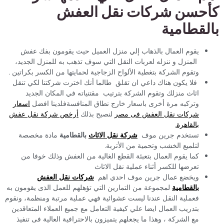
كأحسن شركات نقل العفش
بالقطامية
يقوم العمال بالذهاب إلي منزل العميل حيث يقومون بفك عفش
المنزل و ننزله لعربات النقل التي سوف تذهب به للمنزل الجديد،
وتقوم الشركة بتغطية الألواح الزجاجية لحمايتها من الكسر بكراتين .
فلا يكون هناك داعي ان تقلق طالما أنك اخترت شركتنا لكي تنقل
اثاث منزلك وتقوم الشركة بترتيب مقتنياته في المكان الجديد
وتركبه مرة أخرى باسعار خارج نطاق المنافسةفلدينا افضل
اسعار
شركات نقل العفش فى مصر
لنصبح بذلك
أرخص شركة نقل عفش
بالقاهرة.
تستخدم جرين موف
شركة نقل الاثاث
بالقطامية
مادة مخصصة
لتلميع الخشب وتحمية من الأتربة.
كما يقوم العمال بتعبئة القطع الغالية من العفش وذلك خوفا من
تعرضها للكسر أثناء عملية نقل الاثاث
ويخضع عمال جرين موف احدي اهم
شركات نقل العفش
بالقطامية
لمجموعة من التمارين التي تؤهلهم للعمل الذى يقومون به
فعملية النقل عندنا ليست عشوائية فهي عملية مرتبة ومنظمة، ونقوم
بتدريب العمال ايضا علي كيفية التعامل مع جميع العملاء المتعاقدين
مع الشركة ، وهذا ما يجعلهم يتميزون بالاحترافية العالية فى تنفيذ