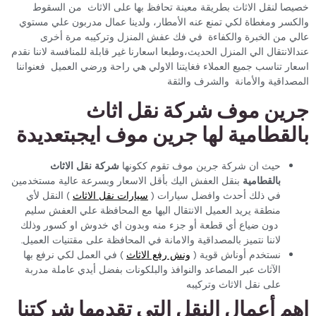
خصيصا لنقل الاثاث بطريقة معينة تحافظ بها على الاثاث من السقوط
والكسر ومغطاة لكي تمنع عنه الأمطار، ولدينا عمال مدربون علي مستوي
عالي من الخبرة والكفاءة في فك عفش المنزل وتركيبه مرة أخرى
عندالانتقال الي المنزل الحديث،وطبعا اسعارنا غير قابلة للمنافسة لاننا نقدم
اسعار تناسب جميع العملاء فغايتنا الاولي هي راحة ورضي العميل فعنواننا
المصداقية والأمانة والشرف والثقة
جرين موف شركة نقل اثاث
بالقطامية لها جرين موف ايجبتعديدة
حيث ان شركة جرين موف تقوم ككونها
شركة نقل الاثاث
بالقطامية
بنقل العفش اليك بأقل الاسعار وبسرعة عالية مستخدمين
في ذلك أحدث وافضل سيارات (
سيارات نقل الاثاث
) النقل لأي
منطقة يريد العميل الانتقال اليها مع المحافظة علي العفش سليم
دون ضياع أي قطعة أو جزء منه وبدون اي خدوش او كسور وذلك
لاننا نتميز بالمصداقية والامانة في المحافظة على مقتنيات العميل.
نستخدم أوناش قوية (
ونش رفع الاثاث
) في العمل لكي نرفع بها
الآثاث عبر المصاعد والنوافذ والبلكونات بفضل أيدي عاملة مدربة
على نقل الاثاث وتركيبه
اهم أعمال النقل التي تقدمها شركتنا