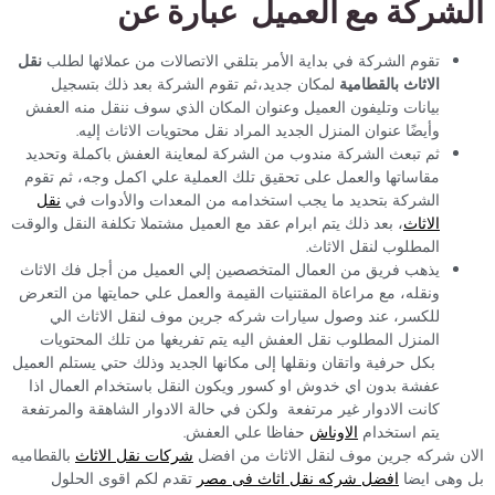
الشركة مع العميل عبارة عن
تقوم الشركة في بداية الأمر بتلقي الاتصالات من عملائها لطلب
نقل
الاثاث بالقطامية
لمكان جديد،ثم تقوم الشركة بعد ذلك بتسجيل
بيانات وتليفون العميل وعنوان المكان الذي سوف ننقل منه العفش
وأيضًا عنوان المنزل الجديد المراد نقل محتويات الاثاث إليه.
ثم تبعث الشركة مندوب من الشركة لمعاينة العفش باكملة وتحديد
مقاساتها والعمل على تحقيق تلك العملية علي اكمل وجه، ثم تقوم
الشركة بتحديد ما يجب استخدامه من المعدات والأدوات في
نقل
الاثاث
، بعد ذلك يتم ابرام عقد مع العميل مشتملا تكلفة النقل والوقت
المطلوب لنقل الاثاث.
يذهب فريق من العمال المتخصصين إلي العميل من أجل فك الاثاث
ونقله، مع مراعاة المقتنيات القيمة والعمل علي حمايتها من التعرض
للكسر، عند وصول سيارات شركه جرين موف لنقل الاثاث الي
المنزل المطلوب نقل العفش اليه يتم تفريغها من تلك المحتويات
بكل حرفية واتقان ونقلها إلى مكانها الجديد وذلك حتي يستلم العميل
عفشة بدون اي خدوش او كسور ويكون النقل باستخدام العمال اذا
كانت الادوار غير مرتفعة ولكن في حالة الادوار الشاهقة والمرتفعة
يتم استخدام
الاوناش
حفاظا علي العفش.
الان شركه جرين موف لنقل الاثاث من افضل
شركات نقل الاثاث
بالقطاميه
بل وهى ايضا
افضل شركه نقل اثاث فى مصر
تقدم لكم اقوى الحلول