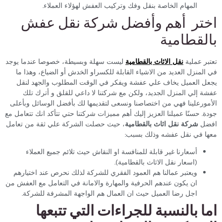
المهام الخاصة بنقل وفك وتركيب العفش لهؤلاء العملاء.
اختر أهم وأفضل شركة نقل عفش
بالقطامية
تعتبر عملية
نقل الاثاث بالقطامية
ليست سهلة وبسيطة، خصوصا عندما يوجد
في المنزل العديد من الاشياء القابلة للكسراو الخدش أو الضياع، وهذا ما
يجعل العميل يخاف علي عفشة ويفكر في الوقت المطلوب والجهد لنقل
عفشة إلي المنزل الجديد، ولكن مع شركتنا لا داعي للقلق و أترك تلك
الأمورعلينا فهي من اختصاصنا ونسعى لتقديمها لك بأفضل الوسائل وبأعلى
جودة. حسنًا عميلنا العزيز إليك أهم مميزات شركتنا حتي تتأكد انك تتعامل مع
افضل
شركة نقل اثاث بالقطامية
، حيث حصلت الشركة علي ثقة من تعامل
معها في نقل عفشه وذلك بسبب:
أسعارنا غير قابلة للمنافسة او النقاش حيث تلائم جميع العملاء
(اسعار نقل الاثاث بالقطامية).
ويعتبر عمالنا هم العمود الفقري للشركة لذلك نحرص عند اختيارهم
ان يكون عندهم الحرفية والمهارة والامانة في التعامل مع العفش من
اجل رضا العميل حيث ان العمال هم الواجهة المشرفة للشركة.
اما بالنسبة للجراءات التي تتبعها