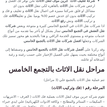
شركة تغليف اثاث: جرين موف لنقل الاثاث:
نحن نوفر لك افضل و
ارخص شركات نقل
الاثاث
بالقاهره لكى تنقل
الاثاث
بدون اى
مشاكل او قلق. شركتنا مميزه فى اعمال نقل
الاثاث
و تغليف و فك و
تركيب
الاثاث
بدون اى خدش خصم 30% يوميا. نقل و تغليف
الاثاث
. فك
و تركيب
الاثاث
. ونش
رفع الاثاث
.
اذا شركات نقل الاثاث في التجمع الخامس كثيرة و متنوعة. وبعض
شركات
نقل العفش فى التجمع الخامس
تمتاز بشكل أو بآخر بما تقدمه من أنواع
خدمات متنوعه و بمستوى الخدمة الراقي. و هذا بالتحديد هو محور تمميز تلك
الشركات وجعلها
افضل شركات نقل الاثاث بالتجمع الخامس.
وقد ركزنا على
أفضل شركات نقل الاثاث بالتجمع الخامس
و وصنفناها إلى
أنواع مختلفة بحيث يسهل على العميل الإختيار على حسب رغبته و رغبة
أصدقائه أو عائلته.
مراحل نقل الاثاث بالتجمع الخامس
تتم عملية نقل الاثاث بالتجمع علي (3 مراحل)
المرحلة رقم 1 (فك وتركيب الاثاث)
تقوم شركه جرين موف لنقل الاثاث بعملية فك الاثاث ( الغرف – الانتريهات
– المكيفات – الستائر والمطابخ – وكافة الادوات الكهربائية) علي ايدي خبراء
وفنين متخصصين في عمليات الفك والتركيب لكي نحافظ بقدر الإمكان علي