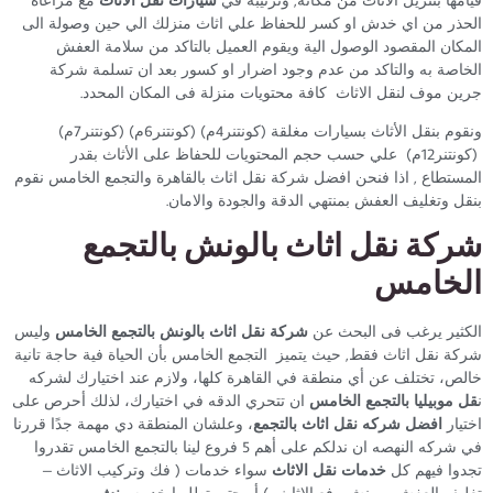
الحذر من اي خدش او كسر للحفاظ علي اثاث منزلك الي حين وصولة الى
المكان المقصود الوصول الية ويقوم العميل بالتاكد من سلامة العفش
الخاصة به والتاكد من عدم وجود اضرار او كسور بعد ان تسلمة شركة
جرين موف لنقل الاثاث كافة محتويات منزلة فى المكان المحدد.
ونقوم بنقل الأثاث بسيارات مغلقة (كونتنر4م) (كونتنر6م) (كونتنر7م)
(كونتنر12م) علي حسب حجم المحتويات للحفاظ على الأثاث بقدر
المستطاع , اذا فنحن افضل شركة نقل اثاث بالقاهرة والتجمع الخامس نقوم
بنقل وتغليف العفش بمنتهي الدقة والجودة والامان.
شركة نقل اثاث بالونش بالتجمع
الخامس
الكثير يرغب فى البحث عن
شركة نقل اثاث بالونش بالتجمع الخامس
وليس
شركة نقل اثاث فقط, حيث يتميز التجمع الخامس بأن الحياة فية حاجة تانية
خالص، تختلف عن أي منطقة في القاهرة كلها، ولازم عند اختيارك لشركه
ن
قل موبيليا بالتجمع الخامس
ان تتحري الدقه في اختيارك، لذلك أحرص على
اختيار
افضل شركه نقل اثاث بالتجمع
، وعلشان المنطقة دي مهمة جدًا قررنا
في شركه النهصه ان ندلكم على أهم 5 فروع لينا بالتجمع الخامس تقدروا
تجدوا فيهم كل
خدمات نقل الاثاث
سواء خدمات ( فك وتركيب الاثاث –
تغليف العفش – ونش رفع الاثاث ) أو حتى تطلبوا خدمه
ونش