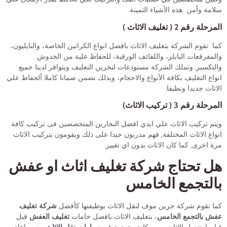
سلامة وأمن هذه الأشياء الثمينة.
المرحلة رقم 2 ( تغليف الاثاث )
كما تقوم الشركة بتغليف الاثاث بافضل انواع الكراتين الخاصة، والنايليون،
والمفرقعات البابلز، واللفائف الورقية، للحفاظ علية من الخدوش
والتكسير. وتملك الشركة مستودعات لتخزين التغليف ويتوافر لدينا جميع
انواع التغليف بكافة الأنواع والاحجام، وبذلك نضمن ضمانا كاملا ألحفاظ علي
الاثاث جديدا ونظيفا.
المرحلة رقم 3 ( تركيب الاثاث)
ويتم تركيب الاثاث علي ايدي افضل النجارين المتخصصين فى تركيب كافة
انواع الاثاث المختلفة, فهم مدربون جيدا على ذلك ويقومون بتركيب الاثاث
مرة اخرى, كما كان الاثاث بدون اي تغيير.
هل تحتاج شركة تغليف اثاث او عفش
بالتجمع الخامس
كما تقوم شركة جرين موف لنقل الاثاث بوظيفتها كأفضل
شركة تغليف
عفش بالتجمع الخامس
، بتغليف الاثاث بافصل خامات
تغليف العفش
قبل
قيامها بتنزيل الاثاث من مكانة, وترتيبة في
سيارات نقل الاثاث
مع مراعاة