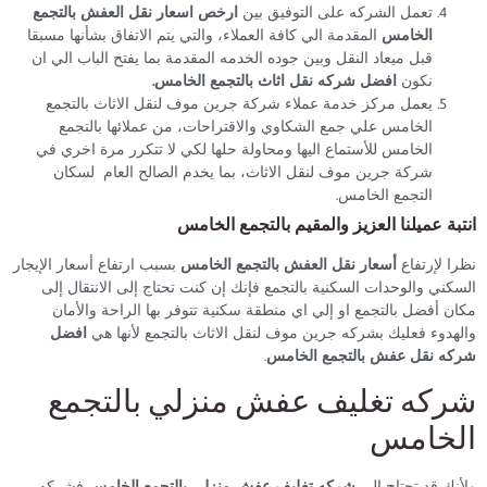
تعمل الشركه على التوفيق بين
ارخص اسعار نقل العفش بالتجمع
الخامس
المقدمة الي كافة العملاء، والتي يتم الاتفاق بشأنها مسبقا
قبل ميعاد النقل وبين جوده الخدمه المقدمة بما يفتح الباب الي ان
نكون
افضل شركه نقل اثاث بالتجمع الخامس.
يعمل مركز خدمة عملاء شركة جرين موف لنقل الاثاث بالتجمع
الخامس علي جمع الشكاوي والاقتراحات، من عملائها بالتجمع
الخامس للأستماع اليها ومحاولة حلها لكي لا تتكرر مرة اخري في
شركة جرين موف لنقل الاثاث، بما يخدم الصالح العام لسكان
التجمع الخامس.
انتبة عميلنا العزيز والمقيم بالتجمع الخامس
نظرا لإرتفاع
أسعار نقل العفش بالتجمع الخامس
بسبب ارتفاع أسعار الإيجار
السكني والوحدات السكنية بالتجمع فإنك إن كنت تحتاج إلى الانتقال إلى
مكان أفضل بالتجمع او إلي اي منطقة سكنية تتوفر بها الراحة والأمان
والهدوء فعليك بشركه جرين موف لنقل الاثاث بالتجمع لأنها هي
افضل
شركه نقل عفش بالتجمع الخامس
.
شركه تغليف عفش منزلي بالتجمع
الخامس
ولأنك قد تحتاج الي
شركه تغليف عفش منزلي بالتجمع الخامس
فشركه