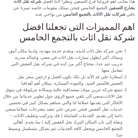
هذا بجانب اهم فروعنا فرع التسعين ونظرا لأننا افضل
شركه نقل اثاث
بشارع التسعين
التجمع الخامس فنحن نمتلك مقومات خاصه تميزنا عن
باقي
شركات نقل الاثاث بالتجمع الخامس
من نواحي عده:
اهم المميزات التى تجعلنا افضل
شركة نقل اثاث بالتجمع الخامس
نحن شركه نقل اثاث لذيذه، ونقدم خدمة مهذبة، ولدينا مكان أنيق،
ونمتاك اكبر ايطول سيارات نقل اثاث في مصر، وعماله مدربه
تدريب جيد جدا، محتاج أكثر من كده في شركه نقل العفش التي
تتعامل معها.
اسعارنا علي قد الأيد بل نكاد نكون افضل و ارخص سعر نقل
العفش فالسعر الجيد، والجودة الممتازة، يمثلان أهم أهدافنا.
تتمتع شركه جرين موف بمصداقية عالية وبمكانة مَرمُوقة في سوق
نقل الاثاث.نسعي الى تلقي جميع الرؤى حول تطوير خدماتنا من خلال
الافكار التي يقدمها عملائنا لنا والتي تساهم بشكل كبير في تحسين
خدمات نقل العفش فنحن نحرص علي تنفيذ مقترحات عملائنا.نسعي
دائما إلى تقديم الخدمات الشاملة ( فك وتركيب وتغليف الاثاث –
ونقلة إلي باب المكان المراد نقل العفش إلية ) بما يخدم أهالي
التجمع الخامس ويجعل كافة الخدمات تتم بشكل متسلسل وبسيط
جدا.