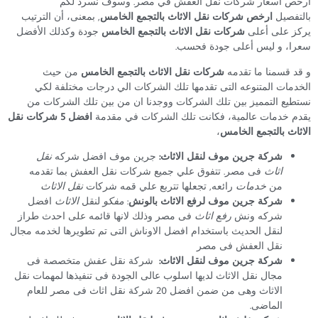
ارخص اسعار شركات نقل العفش في مصر. وسوف نسرد لكم
بالتفصيل
ارخص شركات نقل الاثاث بالتجمع الخامس
, بمعنى، أن الترتيب
يركز على أعلى
شركات نقل الاثاث بالتجمع الخامس
جودة وكذلك الأفضل
سعرا، و ليس أعلى جودة فحسب.
و قد قسمنا ما تقدمه
شركات نقل الاثاث بالتجمع الخامس
من حيث
الخدمات المتنوعه التى تقدمها تلك الشركات الي درجات مختلفة لكي
نستطيع التمميز بين تلك الشركات ووجدنا ان من بين تلك الشركات من
يقدم خدمات عالمية، فكانت تلك الشركات في مقدمة
افضل 5 شركات نقل
الاثاث بالتجمع الخامس
،
شركة جرين موف لنقل الاثاث:
جرين موف افضل شركه
نقل
اثاث
فى مصر. تتفوق علي جميع شركات نقل العفش بما تقدمه
من
خدمات
رائعه, تجعلها تتربع علي قمه شركات
نقل الاثاث
شركة جرين موف لرفع الاثاث بالونش
:
مفكو
لنقل
الاثاث
افضل
شركه ونش
رفع اثاث
فى مصر وذلك لانها قائمه على احدث طراز
لنقل الحديث باستخدام افضل الاوناش التى تم تطويرها لخدمه مجال
نقل العفش فى مصر
شركة جرين موف لنقل الاثاث:
شركة نقل عفش متخصصة فى
مجال نقل الاثاث لديها اسلوب عالى الجودة فى تنفيذها لمهمات نقل
الاثاث وهى من ضمن افضل 20 شركة نقل اثاث فى مصر للعام
الماضى.