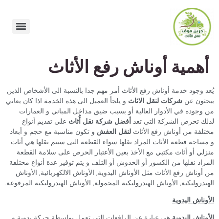
أهمية أوناش رفع الأثاث
يُعد وجود خدمة أوناش رفع الأثاث أمر مهم جدا بالنسبة الى الأشخاص الذين
يبحثون عن
شركات لنقل الاثاث
و يلجأ العميل الى هذه الخدمة اذا كان يعاني
من وجوده في الأدوار العالية أو بسبب ضيق مداخل المباني و العمارات
لذلك تحرص الشركة التى تعد
أفضل شركة نقل أُثاث
على تقديم أنواع
مختلفة من أوناش رفع الأثاث
لنقل العفش
و تكون مناسبة مع حجم و أبعاد
و مساحة قطعة الأثاث المراد نقلها سواء القطعة التى سيتم نقلها هي أثاث
منزلي أو أثاث مكتبي مع الأخذ بعين الأعتبار الحرص على سلامة القطعة
المراد نقلها من الكسور أو الخدوش أو التلف و يتم توفير عدة أنواع مختلفة
من أوناش رفع الأثاث مثل الأوناش اليدوية, الأوناش الالكهربائية, الأوناش
الهيدروليكية, الأوناش الهيدروليكية المحمولة, الأوناش الهيدروليكية المرفوعة.
الأوناش اليدوية
الأوناش اليدوية
هي عبارة عن الرافعات التى تعمل بواسطة حركة يدوية و