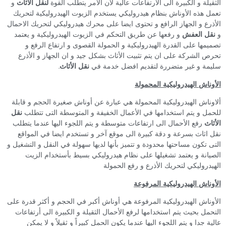
الثقيلة و الكبيرة الى الأرتفاعات عالية لأن الأمر يتطلب القوة
لنقل الأثاث
و
تعمل هذه الأوناش بنظام هيدروليكي يستخدم الزيوت الهيدروليكية لتحريك
الأذرع و الجهاز الرافع و تحتوى ايضا على محرك هيدروليكي لتحريك الاحمال
و
نقل العفش
و رفعها عن طريق التحكم في الزيوت الهيدروليكية و يعتمد
تصميمها على القدرة الهيدروليكية و الحمولة القصوى و ارتفاع الرفع و
تحرص الشركة على ان يتم تثبيت الأثاث بشكل جيد و ان الجهاز و الأذرع
سليمة و غير متضررة لتقديم افضل خدمة في
نقل الأثاث
.
الأوناش الهيدروليكية المحمولة
ألاوناش الهيدروليكية المحمولة هي عبارة عن أوناش صغيرة الحجم و قابلة
للحمل و يتم استخدامها في الأعمال الخفيفة و المتوسطة التى تتطلب
نقل
الأثاث
رفع الأحمال الى ارتفاعات متوسطة و يتم اللجوء اليها عندما يتطلب
نقل اثاث بسرعة و دقة كبيرة الى موقع آخر و تستخدم ايضا في المواقع
التى تكون مساحتها محدودة و تتميز بأنها لديها سهولة في النقل و التشغيل و
الصيانة و يعتمد تشغيلها على نظام هيدروليكي بسيط بأستخدام الزيت
الهيدروليكي لتحريك الأذرع و رفع الحمولة
الأوناش الهيدروليكية المرفوعة
الأوناش الهيدروليكية المرفوعة هي أوناش أكبر في الحجم و أكثر قدرة على
التحمل بحيث يتم استخدامها لرفع الأحمال الثقيلة و الكبيرة الى أرتفاعات
عالية جدا و يتم اللجوء اليها عندما يكون الحمل كبيراً و ثقيلاً و لا يمكن