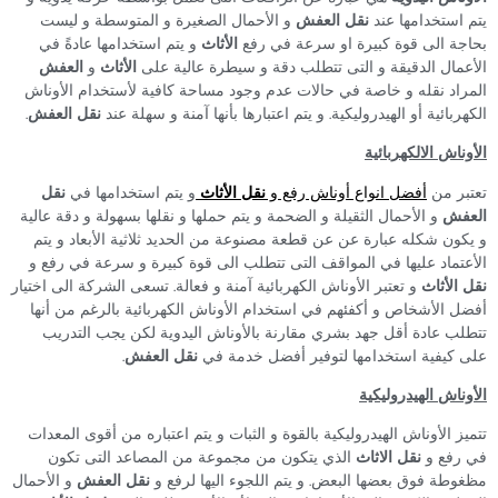
يتم استخدامها عند
نقل
العفش
و الأحمال الصغيرة و المتوسطة و ليست
بحاجة الى قوة كبيرة او سرعة في رفع
الأثاث
و يتم استخدامها عادةً في
الأعمال الدقيقة و التى تتطلب دقة و سيطرة عالية على
الأثاث
و
العفش
المراد نقله و خاصة في حالات عدم وجود مساحة كافية لأستخدام الأوناش
الكهربائية أو الهيدروليكية. و يتم اعتبارها بأنها آمنة و سهلة عند
نقل العفش
.
الأوناش الالكهربائية
تعتبر من
أفضل انواع أوناش رفع و
نقل الأثاث
و يتم استخدامها في
نقل
العفش
و الأحمال الثقيلة و الضحمة و يتم حملها و نقلها بسهولة و دقة عالية
و يكون شكله عبارة عن عن قطعة مصنوعة من الحديد ثلاثية الأبعاد و يتم
الأعتماد عليها في المواقف التى تتطلب الى قوة كبيرة و سرعة في رفع و
نقل الأثاث
و تعتبر الأوناش الكهربائية آمنة و فعالة. تسعى الشركة الى اختيار
أفضل الأشخاص و أكفئهم في استخدام الأوناش الكهربائية بالرغم من أنها
تتطلب عادة أقل جهد بشري مقارنة بالأوناش اليدوية لكن يجب التدريب
على كيفية استخدامها لتوفير أفضل خدمة في
نقل العفش
.
الأوناش الهيدروليكية
تتميز الأوناش الهيدروليكية بالقوة و الثبات و يتم اعتباره من أقوى المعدات
في رفع و
نقل الاثاث
الذي يتكون من مجموعة من المصاعد التى تكون
مظغوطة فوق بعضها البعض. و يتم اللجوء اليها لرفع و
نقل العفش
و الأحمال